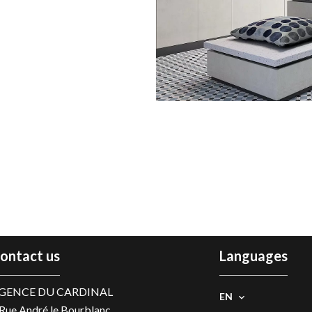
ontact us
Languages
GENCE DU CARDINAL
EN
 Rue André le Bourblanc