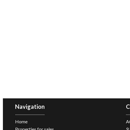
Navigation
C
Home
A
Properties for sales
9