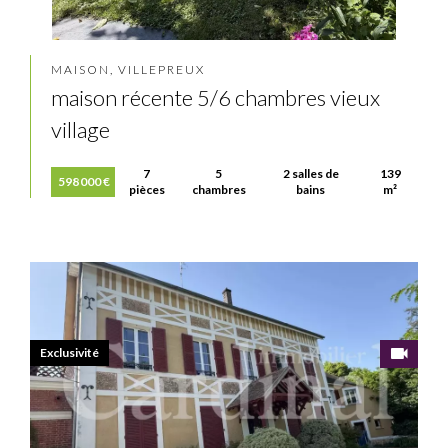
MAISON, VILLEPREUX
maison récente 5/6 chambres vieux
village
7
5
2 salles de
139
598 000 €
pièces
chambres
bains
m²
Exclusivité