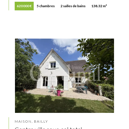
620 000 €
5 chambres
2 salles de bains
138.32 m²
MAISON, BAILLY