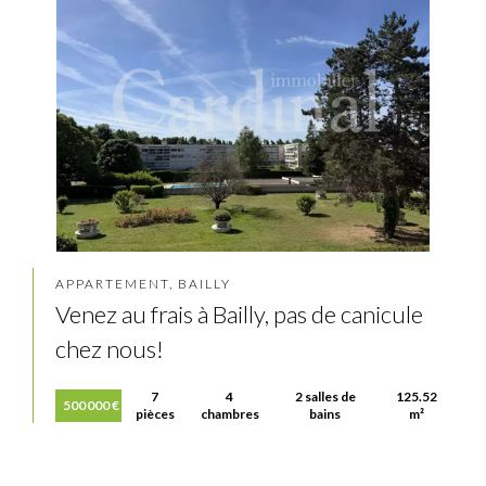
APPARTEMENT, BAILLY
Venez au frais à Bailly, pas de canicule
chez nous!
7
4
2 salles de
125.52
500 000 €
pièces
chambres
bains
m²