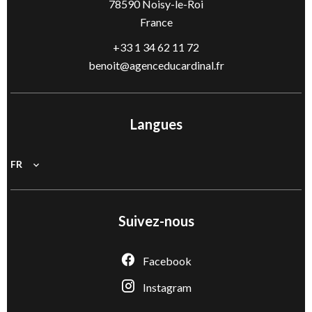
78590
Noisy-le-Roi
France
+33 1 34 62 11 72
benoit@agenceducardinal.fr
Langues
FR
Suivez-nous
Facebook
Instagram