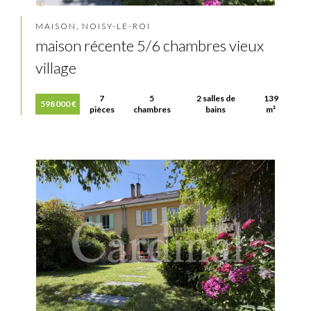
MAISON, NOISY-LE-ROI
maison récente 5/6 chambres vieux
village
7
5
2 salles de
139
598 000 €
pièces
chambres
bains
m²