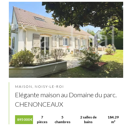
MAISON, NOISY-LE-ROI
Elégante maison au Domaine du parc.
CHENONCEAUX
7
5
2 salles de
184.29
895 000 €
pièces
chambres
bains
m²