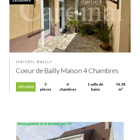
Exclusivité
MAISON, BAILLY
Coeur de Bailly Maison 4 Chambres
5
4
1 salle de
74.38
395 000 €
pièces
chambres
bains
m²