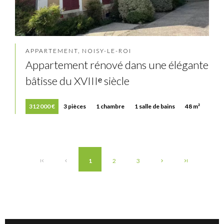
APPARTEMENT, NOISY-LE-ROI
Appartement rénové dans une élégante
bâtisse du XVIIIᵉ siècle
312 000 €
3 pièces
1 chambre
1 salle de bains
48 m²
1
2
3