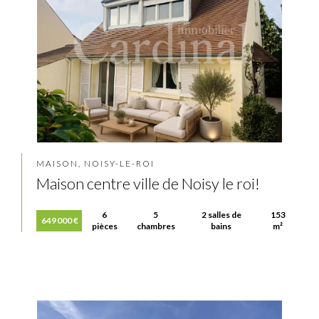
MAISON, NOISY-LE-ROI
Maison centre ville de Noisy le roi!
6
5
2 salles de
153
649 000 €
pièces
chambres
bains
m²