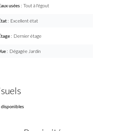
Eaux usées
Tout à l'égout
État
Excellent état
Étage
Dernier étage
Vue
Dégagée Jardin
isuels
 disponibles