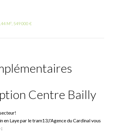
6.44 M², 549 000 €
mplémentaires
tion Centre Bailly
secteur!
in en Laye par le tram13,l'Agence du Cardinal vous
 :