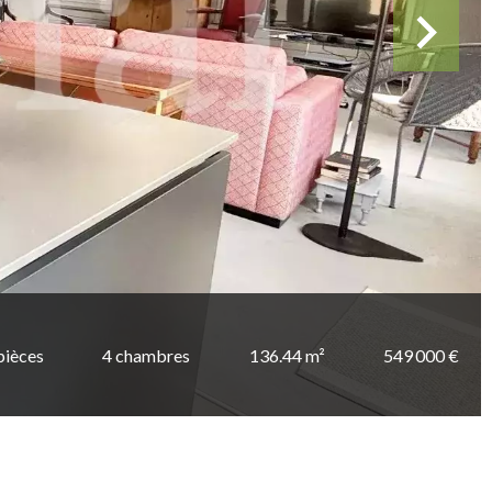
pièces
4 chambres
136.44 m²
549 000 €