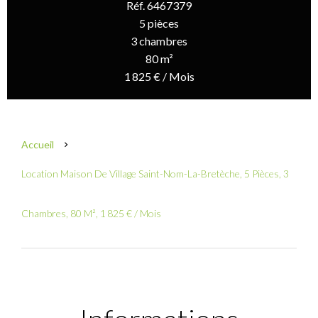
Réf. 6467379
5 pièces
3 chambres
80 m²
1 825 € / Mois
Accueil
Location Maison De Village Saint-Nom-La-Bretèche, 5 Pièces, 3
Chambres, 80 M², 1 825 € / Mois